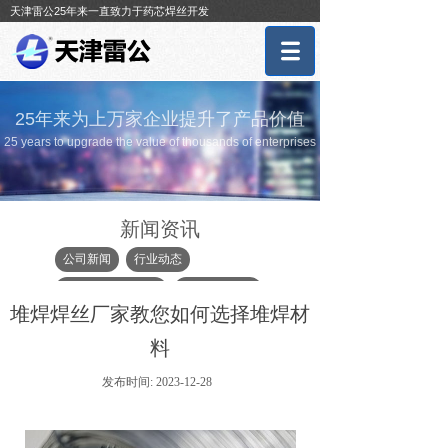
天津雷公25年来一直致力于药芯焊丝开发
25年来为上万家企业提升了产品价值
25 years to upgrade the value of thousands of enterprises
新闻资讯
公司新闻
行业动态
耐磨焊丝常见问题
堆焊行业知识
堆焊焊丝厂家教您如何选择堆焊材
双金属复合耐磨板相关知识
料
堆焊设备
堆焊耐磨板相关知识
发布时间:
2023-12-28