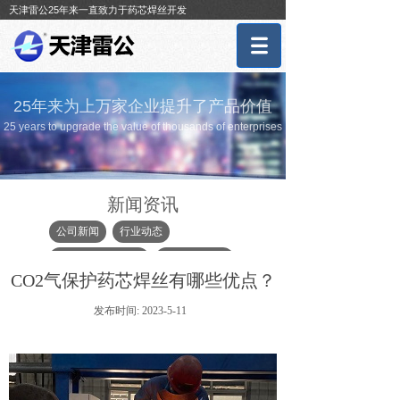
天津雷公25年来一直致力于药芯焊丝开发
25年来为上万家企业提升了产品价值
25 years to upgrade the value of thousands of enterprises
新闻资讯
公司新闻
行业动态
耐磨焊丝常见问题
堆焊行业知识
CO2气保护药芯焊丝有哪些优点？
双金属复合耐磨板相关知识
发布时间:
2023-5-11
堆焊设备
堆焊耐磨板相关知识