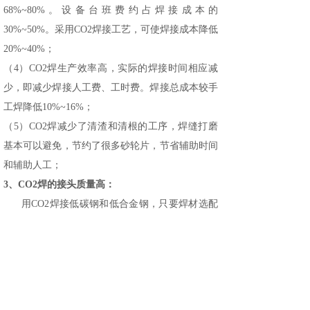
68%~80%。设备台班费约占焊接成本的
30%~50%。采用CO2焊接工艺，可使焊接成本降低
20%~40%；
（4）CO2焊生产效率高，实际的焊接时间相应减
少，即减少焊接人工费、工时费。焊接总成本较手
工焊降低10%~16%；
（5）CO2焊减少了清渣和清根的工序，焊缝打磨
基本可以避免，节约了很多砂轮片，节省辅助时间
和辅助人工；
3、CO2焊的接头质量高：
用CO2焊接低碳钢和低合金钢，只要焊材选配
焊接
适当，均可以获得高质量的
接头，综合机械性
能可以达到.或超过低氢型焊条电弧焊的质量水
平。
4、
CO2焊接接头质量可靠的主要原因：
（1）CO2焊缝中的含氧量和含氮量与低氢焊条焊