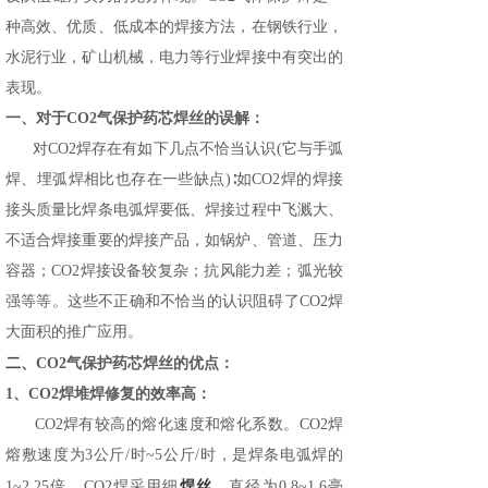
种高效、优质、低成本的焊接方法，在钢铁行业，
水泥行业，矿山机械，电力等行业焊接中有突出的
表现。
一、对于
CO2气保护药芯焊丝的误解：
对CO2焊存在有如下几点不恰当认识(它与手弧
焊、埋弧焊相比也存在一些缺点)∶如CO2焊的焊接
接头质量比焊条电弧焊要低、焊接过程中飞溅大、
不适合焊接重要的焊接产品，如锅炉、管道、压力
容器；CO2焊接设备较复杂；抗风能力差；弧光较
强等等。这些不正确和不恰当的认识阻碍了CO2焊
大面积的推广应用。
二、
CO2气保护药芯焊丝的优点：
1、CO2焊堆焊修复的效率高：
CO2焊有较高的熔化速度和熔化系数。CO2焊
熔敷速度为3公斤/时~5公斤/时，是焊条电弧焊的
焊丝
1~2.25倍。CO2焊采用细
，直径为0.8~1.6毫