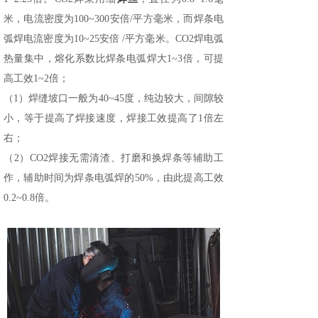
米，电流密度为100~300安倍/平方毫米，而焊条电
弧焊电流密度为10~25安倍 /平方毫米。CO2焊电弧
热量集中，熔化系数比焊条电弧焊大1~3倍，可提
高工效1~2倍；
（1）焊缝坡口一般为40~45度，纯边较大，间隙较
小，等于提高了焊接速度，焊接工效提高了1倍左
右；
（2）CO2焊接无需清渣、打磨和换焊条等辅助工
作，辅助时间为焊条电弧焊的50%，由此提高工效
0.2~0.8倍。