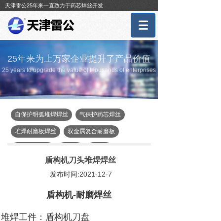
天津雷公25年来一直致力于药芯焊丝开发
25年来为上万家企业提升了产品价值
25 years to upgrade the value of thousands of enterprises
自保护明弧堆焊焊丝
气保护药芯焊丝
堆焊耐磨板焊丝
双金属复合耐磨板
辊压机、立磨
煤截齿
磨煤辊
盾构机刀头堆焊焊丝
盾构、顶管机
单齿辊、篦板
发布时间:2021-12-7
埋弧焊药芯焊丝
盾构机
-耐磨焊丝
堆焊工件：盾构机刀盘