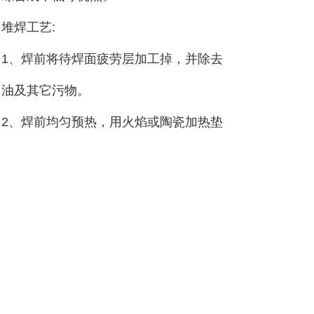
堆焊工艺
:
1、焊前将待焊面疲劳层加工掉，并除去
油及其它污物。
2、焊前均匀预热，用火焰或陶瓷加热垫
均可，预热温度
200~300
℃。
3、焊接时连续施焊，层间温度
≥
200
℃。
耐磨焊丝厂家：天津雷公焊接材料有限
公司
技术咨询：
张经理 18202593233